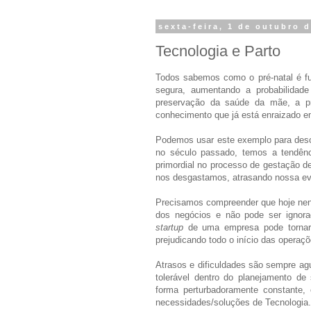
sexta-feira, 1 de outubro 
Tecnologia e Parto
Todos sabemos como o pré-natal é fu
segura, aumentando a probabilidad
preservação da saúde da mãe, a pr
conhecimento que já está enraizado e
Podemos usar este exemplo para desc
no século passado, temos a tendênc
primordial no processo de gestação 
nos desgastamos, atrasando nossa ev
Precisamos compreender que hoje nen
dos negócios e não pode ser ignora
startup
de uma empresa pode tornar-
prejudicando todo o início das operaçõ
Atrasos e dificuldades são sempre ag
tolerável dentro do planejamento de
forma perturbadoramente constante,
necessidades/soluções de Tecnologia.