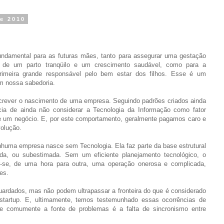
de 2010
ndamental para as futuras mães, tanto para assegurar uma gestação
e de um parto tranqüilo e um crescimento saudável, como para a
imeira grande responsável pelo bem estar dos filhos. Esse é um
m nossa sabedoria.
rever o nascimento de uma empresa. Seguindo padrões criados ainda
ia de ainda não considerar a Tecnologia da Informação como fator
de um negócio. E, por este comportamento, geralmente pagamos caro e
olução.
huma empresa nasce sem Tecnologia. Ela faz parte da base estrutural
da, ou subestimada. Sem um eficiente planejamento tecnológico, o
se, de uma hora para outra, uma operação onerosa e complicada,
es.
uardados, mas não podem ultrapassar a fronteira do que é considerado
 startup. E, ultimamente, temos testemunhado essas ocorrências de
 e comumente a fonte de problemas é a falta de sincronismo entre